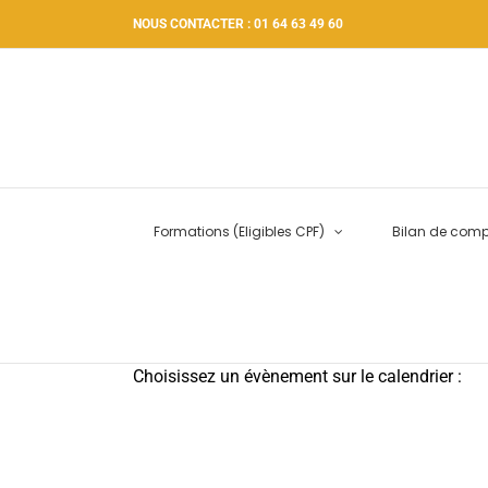
Passer
NOUS CONTACTER : 01 64 63 49 60
au
contenu
Formations (Eligibles CPF)
Bilan de com
Choisissez un évènement sur le calendrier :