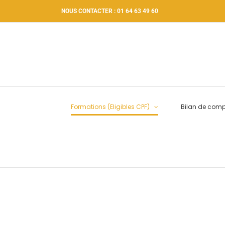
Passer
NOUS CONTACTER : 01 64 63 49 60
au
contenu
Formations (Eligibles CPF)
Bilan de com