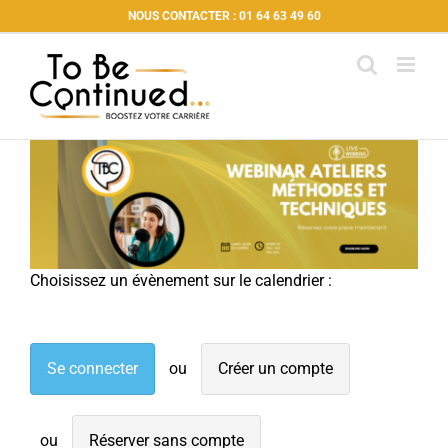
Passer
NOUS CONTACTER : 01 64 63 49 60
au
contenu
Choisissez un évènement sur le calendrier :
Se connecter
Créer un compte
Réserver sans compte