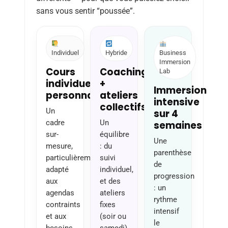
sans vous sentir “poussée”.
Individuel
Hybride
Business
Immersion
Cours
Coaching
Lab
individuels
+
Immersion
personnalisés
ateliers
intensive
collectifs
Un
sur 4
cadre
Un
semaines
sur-
équilibre
Une
mesure,
: du
parenthèse
particulièrement
suivi
de
adapté
individuel,
progression
aux
et des
: un
agendas
ateliers
rythme
contraints
fixes
intensif
et aux
(soir ou
le