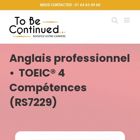
Passer
NOUS CONTACTER : 01 64 63 49 60
au
contenu
Anglais professionnel
• TOEIC® 4
Compétences
(RS7229)