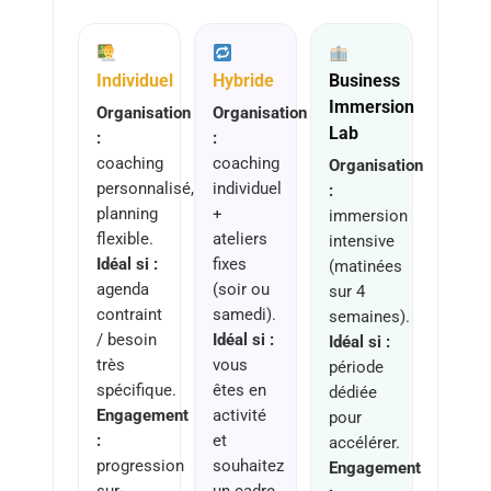
Individuel
Hybride
Business
Immersion
Organisation
Organisation
Lab
:
:
coaching
coaching
Organisation
personnalisé,
individuel
:
planning
+
immersion
flexible.
ateliers
intensive
Idéal si :
fixes
(matinées
agenda
(soir ou
sur 4
contraint
samedi).
semaines).
/ besoin
Idéal si :
Idéal si :
très
vous
période
spécifique.
êtes en
dédiée
Engagement
activité
pour
:
et
accélérer.
progression
souhaitez
Engagement