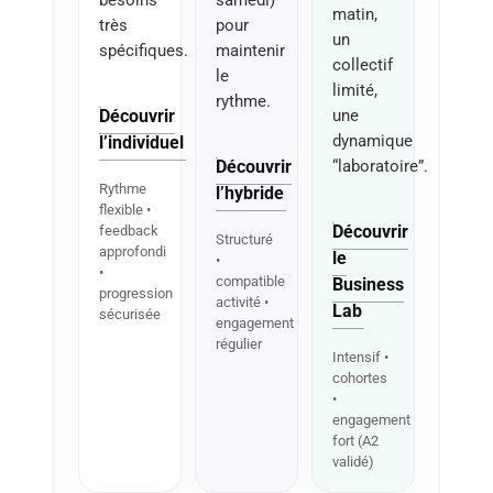
besoins
samedi)
matin,
très
pour
un
spécifiques.
maintenir
collectif
le
limité,
rythme.
Découvrir
une
l’individuel
dynamique
Découvrir
“laboratoire”.
Rythme
l’hybride
flexible •
Découvrir
feedback
Structuré
approfondi
le
•
•
compatible
Business
progression
activité •
Lab
sécurisée
engagement
régulier
Intensif •
cohortes
•
engagement
fort (A2
validé)