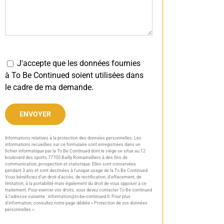
J'accepte que les données fournies
à To Be Continued soient utilisées dans
le cadre de ma demande.
Informations relatives à la protection des données personnelles. Les
Alternative:
informations recueillies sur ce formulaire sont enregistrées dans un
fichier informatique par la To Be Continued dont le siège se situe au 12
boulevard des sports 77700 Bailly Romainvilliers à des fins de
communication, prospection et statistique. Elles sont conservées
pendant 3 ans et sont destinées à l’unique usage de la To Be Continued.
Vous bénéficiez d’un droit d’accès, de rectification, d’effacement, de
limitation, à la portabilité mais également du droit de vous opposer à ce
traitement. Pour exercer vos droits, vous devez contacter To Be continued
à l’adresse suivante : information@to-be-continued.fr. Pour plus
d’information, consultez notre page dédiée
« Protection de vos données
personnelles »
.