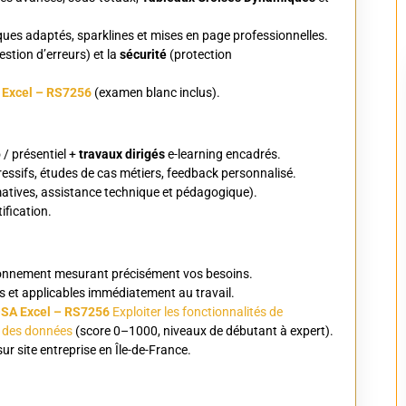
ues adaptés, sparklines et mises en page professionnelles.
estion d’erreurs) et la
sécurité
(protection
Excel – RS7256
(examen blanc inclus).
 / présentiel +
travaux dirigés
e-learning encadrés.
essifs, études de cas métiers, feedback personnalisé.
ormatives, assistance technique et pédagogique).
ification.
tionnement mesurant précisément vos besoins.
s et applicables immédiatement au travail.
TOSA Excel – RS7256
Exploiter les fonctionnalités de
se des données
(score 0–1000, niveaux de débutant à expert).
sur site entreprise en Île-de-France.