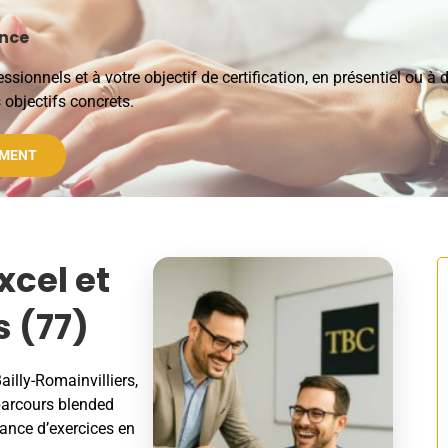
ance
ionnels et à votre objectif de certification, en présentiel ou à 
 objectifs concrets.
EMENT
xcel et
s (77)
ailly-Romainvilliers,
arcours blended
nance d’exercices en