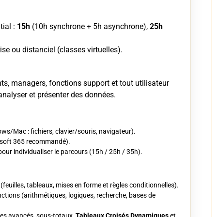
ial :
15h
(10h synchrone + 5h asynchrone),
25h
ise ou distanciel (classes virtuelles).
s, managers, fonctions support et tout utilisateur
analyser et présenter des données.
s/Mac : fichiers, clavier/souris, navigateur).
rosoft 365 recommandé).
our individualiser le parcours (15h / 25h / 35h).
feuilles, tableaux, mises en forme et règles conditionnelles).
nctions (arithmétiques, logiques, recherche, bases de
tres avancés, sous-totaux,
Tableaux Croisés Dynamiques
et