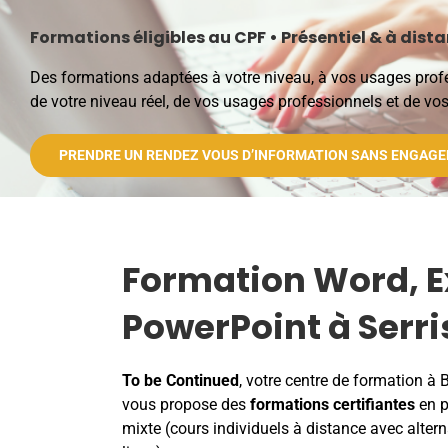
Formations éligibles au CPF • Présentiel & à dist
Des formations adaptées à votre niveau, à vos usages profess
de votre niveau réel, de vos usages professionnels et de vos
PRENDRE UN RENDEZ VOUS D’INFORMATION SANS ENGAG
Formation Word, E
PowerPoint à Serri
To be Continued
, votre centre de formation à B
vous propose des
formations certifiantes
en p
mixte (cours individuels à distance avec alter