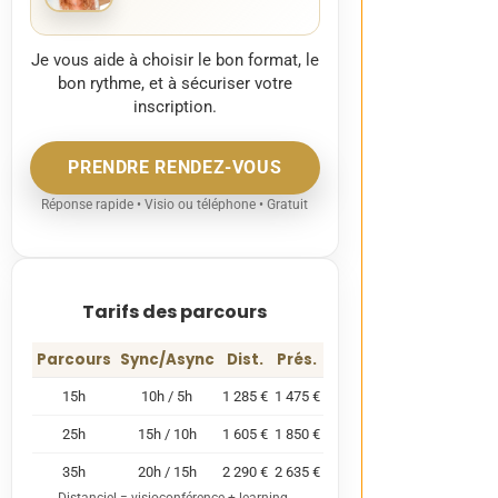
Je vous aide à choisir le bon format, le
bon rythme, et à sécuriser votre
inscription.
PRENDRE RENDEZ-VOUS
Réponse rapide • Visio ou téléphone • Gratuit
Tarifs des parcours
Parcours
Sync/Async
Dist.
Prés.
15h
10h / 5h
1 285 €
1 475 €
25h
15h / 10h
1 605 €
1 850 €
35h
20h / 15h
2 290 €
2 635 €
Distanciel = visioconférence + learning.