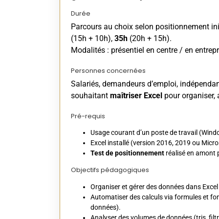
Durée
Parcours au choix selon positionnement init
(15h + 10h),
35h
(20h + 15h).
Modalités : présentiel en centre / en entrepr
Personnes concernées
Salariés, demandeurs d’emploi, indépendant
souhaitant
maîtriser Excel
pour organiser, 
Pré-requis
Usage courant d’un poste de travail (Window
Excel installé (version 2016, 2019 ou Mic
Test de positionnement
réalisé en amont p
Objectifs pédagogiques
Organiser et gérer des données dans Excel (
Automatiser des calculs via formules et fo
données).
Analyser des volumes de données (tris, fil