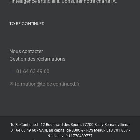
l’intelligence artificielle. Consulter notre charte IA.
TO BE CONTINUED
Nous contacter
Gestion des réclamations
01 64 63 49 60
✉ formation@to-be-continued.fr
To Be Continued - 12 Boulevard des Sports 77700 Bailly Romainvilliers -
01 64 63 49 60 - SARL au capital de 8000 € - RCS Meaux 518 701 867 -
N° d’activité 11770489777