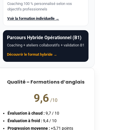
Coaching 100 % personnalisé selon vos
objectifs professionnels
Voir la formation individuelle →
Parcours Hybride Opérationnel (B1)
Coaching + ateliers collaboratifs + validation B1
Découvrir le format hybride →
Qualité – Formations d’anglais
9,6
/10
Évaluation à chaud :
9,7 / 10
Évaluation à froid :
9,4 / 10
Progression moyenne :
+5,71 points