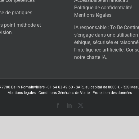
 de compétences
Accessibilité & Handicap
Politique de confidentialité
se de pratiques
Mentions légales
rs point méthode et
IA responsable : To Be Conti
vision
s’engage dans une utilisation
éthique, sécurisée et raisonné
l’intelligence artificielle. Cons
notre charte IA.
77700 Bailly Romainvilliers - 01 64 63 49 60 - SARL au capital de 8000 € - RCS Me
Mentions légales
-
Conditions Générales de Vente
-
Protection des données
Facebook
LinkedIn
X
(Twitter)