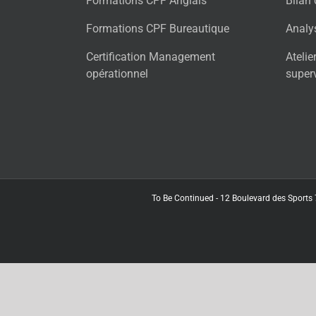
Formations CPF Anglais
Bilan
Formations CPF Bureautique
Analy
Certification Management
Atelie
opérationnel
super
To Be Continued - 12 Boulevard des Sports 