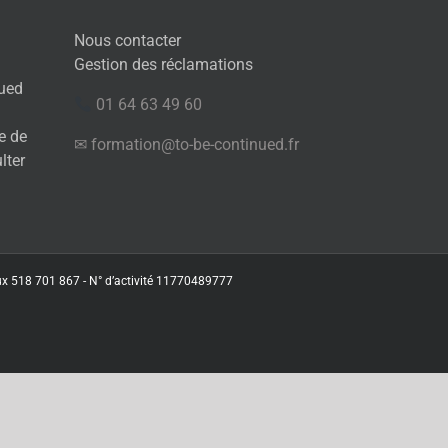
Nous contacter
Gestion des réclamations
nued
01 64 63 49 60
e de
✉ formation@to-be-continued.fr
ulter
aux 518 701 867 - N° d’activité 11770489777