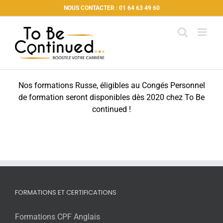
Passer
NOUS CONTACTER : 01 64 63 49 60
au
contenu
Nos formations Russe, éligibles au Congés Personnel
de formation seront disponibles dès 2020 chez To Be
continued !
FORMATIONS ET CERTIFICATIONS
Formations CPF Anglais