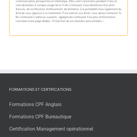
communication, prospection et statistique. Elles sont conservées pendant 3 ans et
sont destinées à l’unique usage de la To Be Continued. Vous bénéficiez d’un droit
d’accès, de rectification, d’effacement, de limitation, à la portabilité mais également du
droit de vous opposer à ce traitement. Pour exercer vos droits, vous devez contacter To
Be continued à l’adresse suivante : rgpd@to-be-continued. Pour plus d’information,
consultez notre page dédiée
« Protection de vos données personnelles »
.
FORMATIONS ET CERTIFICATIONS
Formations CPF Anglais
Formations CPF Bureautique
Certification Management opérationnel