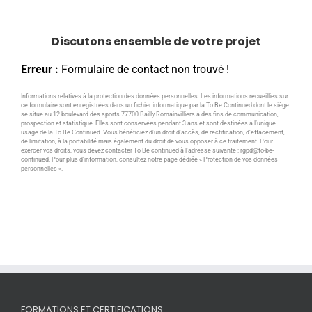
Discutons ensemble de votre projet
Erreur :
Formulaire de contact non trouvé !
Informations relatives à la protection des données personnelles. Les informations recueillies sur
ce formulaire sont enregistrées dans un fichier informatique par la To Be Continued dont le siège
se situe au 12 boulevard des sports 77700 Bailly Romainvilliers à des fins de communication,
prospection et statistique. Elles sont conservées pendant 3 ans et sont destinées à l’unique
usage de la To Be Continued. Vous bénéficiez d’un droit d’accès, de rectification, d’effacement,
de limitation, à la portabilité mais également du droit de vous opposer à ce traitement. Pour
exercer vos droits, vous devez contacter To Be continued à l’adresse suivante : rgpd@to-be-
continued. Pour plus d’information, consultez notre page dédiée
« Protection de vos données
personnelles »
.
FORMATIONS ET CERTIFICATIONS