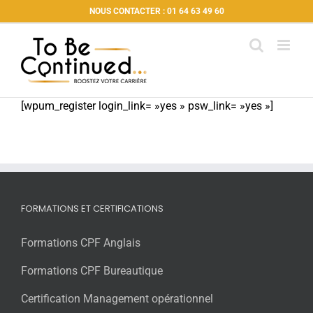
Passer
NOUS CONTACTER : 01 64 63 49 60
au
contenu
[wpum_register login_link= »yes » psw_link= »yes »]
FORMATIONS ET CERTIFICATIONS
Formations CPF Anglais
Formations CPF Bureautique
Certification Management opérationnel