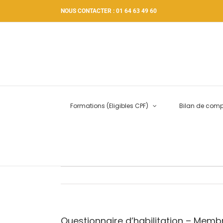
Passer
NOUS CONTACTER : 01 64 63 49 60
au
contenu
Formations (Eligibles CPF)
Bilan de com
Questionnaire d’habilitation – Membr