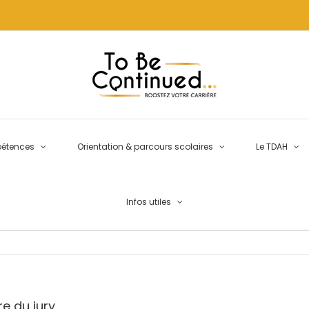
pétences
Orientation & parcours scolaires
Le TDAH
Infos utiles
e du jury