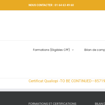
Passer
NOUS CONTACTER : 01 64 63 49 60
au
contenu
Formations (Eligibles CPF)
Bilan de com
Certificat Qualiopi -TO BE CONTINUED—857
FORMATIONS ET CERTIFICATIONS
BILAN