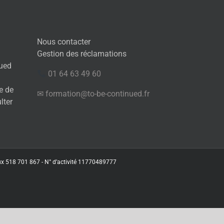
Nous contacter
Gestion des réclamations
nued
01 64 63 49 60
e de
✉ formation@to-be-continued.fr
ulter
aux 518 701 867 - N° d’activité 11770489777