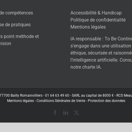
 de compétences
Accessibilité & Handicap
Politique de confidentialité
se de pratiques
Mentions légales
rs point méthode et
IA responsable : To Be Conti
vision
s’engage dans une utilisation
éthique, sécurisée et raisonné
l’intelligence artificielle. Cons
notre charte IA.
77700 Bailly Romainvilliers - 01 64 63 49 60 - SARL au capital de 8000 € - RCS Me
Mentions légales
-
Conditions Générales de Vente
-
Protection des données
Facebook
LinkedIn
X
(Twitter)