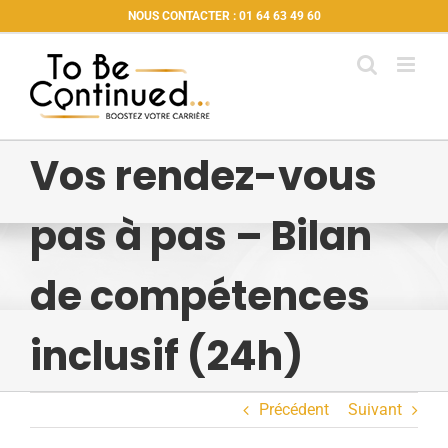
Passer
NOUS CONTACTER : 01 64 63 49 60
au
contenu
Vos rendez-vous
pas à pas – Bilan
de compétences
inclusif (24h)
Précédent
Suivant