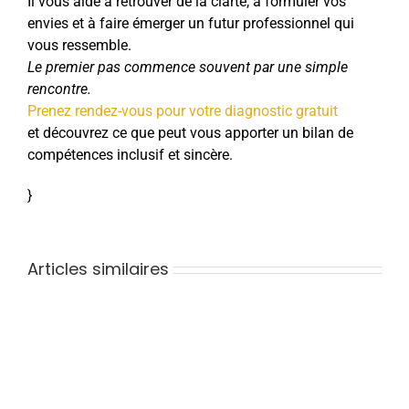
Il vous aide à retrouver de la clarté, à formuler vos
envies et à faire émerger un futur professionnel qui
vous ressemble.
Le premier pas commence souvent par une simple
rencontre.
Prenez rendez-vous pour votre diagnostic gratuit
et découvrez ce que peut vous apporter un bilan de
compétences inclusif et sincère.
}
Articles similaires
Bilan
de
compétences
:
pourquoi