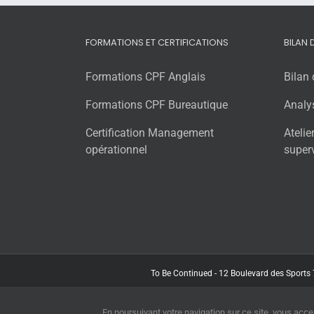
FORMATIONS ET CERTIFICATIONS
BILAN
Formations CPF Anglais
Bilan
Formations CPF Bureautique
Analy
Certification Management
Atelie
opérationnel
super
To Be Continued - 12 Boulevard des Sports 
En poursuivant votre navigation sur ce site, vous accep