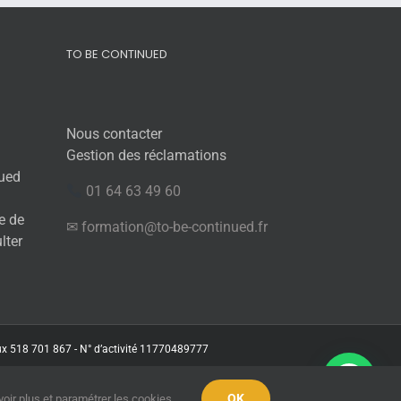
TO BE CONTINUED
Nous contacter
Gestion des réclamations
nued
01 64 63 49 60
e de
✉ formation@to-be-continued.fr
ulter
aux 518 701 867 - N° d’activité 11770489777
OK
voir plus et paramétrer les cookies.