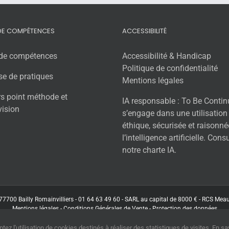
 DE COMPÉTENCES
ACCESSIBILITÉ
 de compétences
Accessibilité & Handicap
Politique de confidentialité
se de pratiques
Mentions légales
rs point méthode et
IA responsable : To Be Conti
vision
s’engage dans une utilisation
éthique, sécurisée et raisonné
l’intelligence artificielle. Cons
notre charte IA.
77700 Bailly Romainvilliers - 01 64 63 49 60 - SARL au capital de 8000 € - RCS Me
Mentions légales
-
Conditions Générales de Vente
-
Protection des données
tez l'utilisation de cookies destinés à réaliser des statistiques de visites. En sa
Facebook
LinkedIn
X